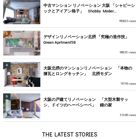
2
中古マンション リノベーション 大阪 「シャビーシ
ックとアイアン格子」 Shabby Moder...
180623 views
3
デザインリノベーション北摂 「究極の造作技」
Green Aprtment58
98635 views
4
大阪北摂のマンションリノベーション 「本物の
煉瓦とロングキッチン」 北摂モダン
79718 views
5
大阪の戸建てリノベーション 「大型木製サッ
シ、ドイツのヘーベシーベ」 錆の家
53148 views
THE LATEST STORIES