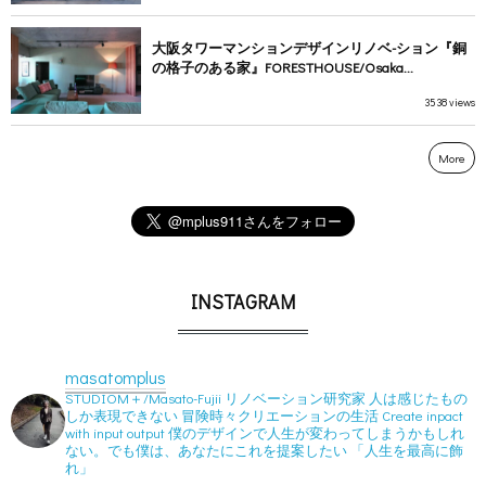
大阪タワーマンションデザインリノベ-ション『銅
の格子のある家』FORESTHOUSE/Osaka...
3538 views
More
INSTAGRAM
masatomplus
STUDIOM＋/Masato-Fujii
リノベーション研究家
人は感じたもの
しか表現できない
冒険時々クリエーションの生活
Create inpact
with input output
僕のデザインで人生が変わってしまうかもしれ
ない。でも僕は、あなたにこれを提案したい
「人生を最高に飾
れ」