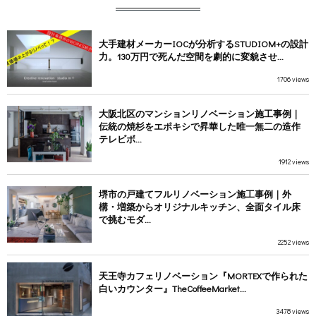
大手建材メーカーIOCが分析するSTUDIOM+の設計
力。130万円で死んだ空間を劇的に変貌させ...
1706 views
大阪北区のマンションリノベーション施工事例｜
伝統の焼杉をエポキシで昇華した唯一無二の造作
テレビボ...
1912 views
堺市の戸建てフルリノベーション施工事例｜外
構・増築からオリジナルキッチン、全面タイル床
で挑むモダ...
2252 views
天王寺カフェリノベーション『MORTEXで作られた
白いカウンター』TheCoffeeMarket...
3478 views