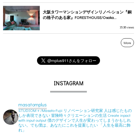
大阪タワーマンションデザインリノベ-ション『銅
の格子のある家』FORESTHOUSE/Osaka...
3538 views
More
INSTAGRAM
masatomplus
STUDIOM＋/Masato-Fujii
リノベーション研究家
人は感じたもの
しか表現できない
冒険時々クリエーションの生活
Create inpact
with input output
僕のデザインで人生が変わってしまうかもしれ
ない。でも僕は、あなたにこれを提案したい
「人生を最高に飾
れ」