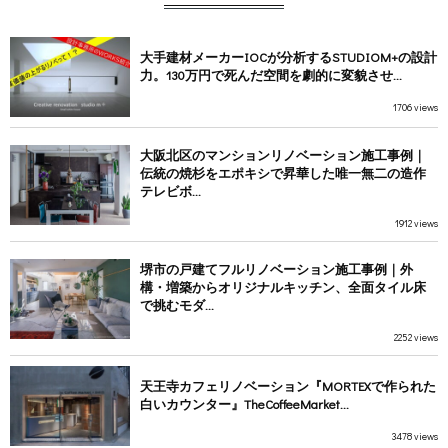
大手建材メーカーIOCが分析するSTUDIOM+の設計
力。130万円で死んだ空間を劇的に変貌させ...
1706 views
大阪北区のマンションリノベーション施工事例｜
伝統の焼杉をエポキシで昇華した唯一無二の造作
テレビボ...
1912 views
堺市の戸建てフルリノベーション施工事例｜外
構・増築からオリジナルキッチン、全面タイル床
で挑むモダ...
2252 views
天王寺カフェリノベーション『MORTEXで作られた
白いカウンター』TheCoffeeMarket...
3478 views