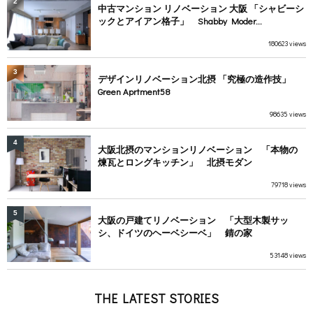
2
中古マンション リノベーション 大阪 「シャビーシ
ックとアイアン格子」 Shabby Moder...
180623 views
3
デザインリノベーション北摂 「究極の造作技」
Green Aprtment58
98635 views
4
大阪北摂のマンションリノベーション 「本物の
煉瓦とロングキッチン」 北摂モダン
79718 views
5
大阪の戸建てリノベーション 「大型木製サッ
シ、ドイツのヘーベシーベ」 錆の家
53148 views
THE LATEST STORIES